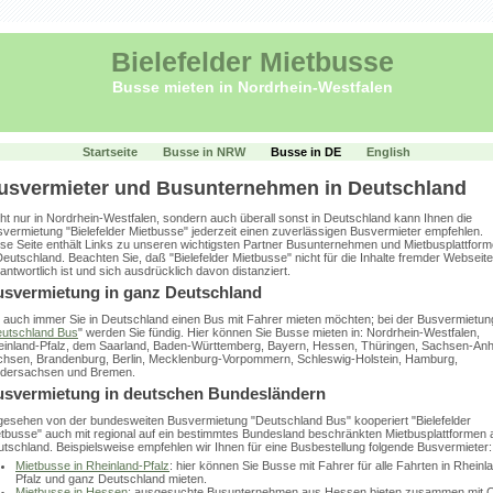
Bielefelder Mietbusse
Busse mieten in Nordrhein-Westfalen
Startseite
Busse in NRW
Busse in DE
English
usvermieter und Busunternehmen in Deutschland
ht nur in Nordrhein-Westfalen, sondern auch überall sonst in Deutschland kann Ihnen die
vermietung "Bielefelder Mietbusse" jederzeit einen zuverlässigen Busvermieter empfehlen.
se Seite enthält Links zu unseren wichtigsten Partner Busunternehmen und Mietbusplattfor
Deutschland. Beachten Sie, daß "Bielefelder Mietbusse" nicht für die Inhalte fremder Webseit
antwortlich ist und sich ausdrücklich davon distanziert.
svermietung in ganz Deutschland
auch immer Sie in Deutschland einen Bus mit Fahrer mieten möchten; bei der Busvermietun
utschland Bus
" werden Sie fündig. Hier können Sie Busse mieten in: Nordrhein-Westfalen,
inland-Pfalz, dem Saarland, Baden-Württemberg, Bayern, Hessen, Thüringen, Sachsen-Anha
hsen, Brandenburg, Berlin, Mecklenburg-Vorpommern, Schleswig-Holstein, Hamburg,
edersachsen und Bremen.
svermietung in deutschen Bundesländern
esehen von der bundesweiten Busvermietung "Deutschland Bus" kooperiert "Bielefelder
tbusse" auch mit regional auf ein bestimmtes Bundesland beschränkten Mietbusplattformen 
tschland. Beispielsweise empfehlen wir Ihnen für eine Busbestellung folgende Busvermieter:
Mietbusse in Rheinland-Pfalz
: hier können Sie Busse mit Fahrer für alle Fahrten in Rheinl
Pfalz und ganz Deutschland mieten.
Mietbusse in Hessen
: ausgesuchte Busunternehmen aus Hessen bieten zusammen mit C