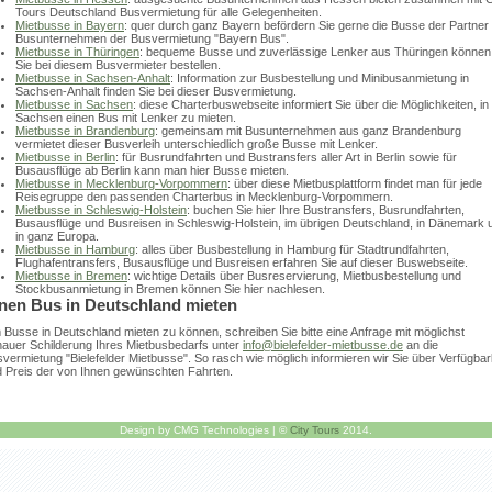
Tours Deutschland Busvermietung für alle Gelegenheiten.
Mietbusse in Bayern
: quer durch ganz Bayern befördern Sie gerne die Busse der Partner
Busunternehmen der Busvermietung "Bayern Bus".
Mietbusse in Thüringen
: bequeme Busse und zuverlässige Lenker aus Thüringen können
Sie bei diesem Busvermieter bestellen.
Mietbusse in Sachsen-Anhalt
: Information zur Busbestellung und Minibusanmietung in
Sachsen-Anhalt finden Sie bei dieser Busvermietung.
Mietbusse in Sachsen
: diese Charterbuswebseite informiert Sie über die Möglichkeiten, in
Sachsen einen Bus mit Lenker zu mieten.
Mietbusse in Brandenburg
: gemeinsam mit Busunternehmen aus ganz Brandenburg
vermietet dieser Busverleih unterschiedlich große Busse mit Lenker.
Mietbusse in Berlin
: für Busrundfahrten und Bustransfers aller Art in Berlin sowie für
Busausflüge ab Berlin kann man hier Busse mieten.
Mietbusse in Mecklenburg-Vorpommern
: über diese Mietbusplattform findet man für jede
Reisegruppe den passenden Charterbus in Mecklenburg-Vorpommern.
Mietbusse in Schleswig-Holstein
: buchen Sie hier Ihre Bustransfers, Busrundfahrten,
Busausflüge und Busreisen in Schleswig-Holstein, im übrigen Deutschland, in Dänemark 
in ganz Europa.
Mietbusse in Hamburg
: alles über Busbestellung in Hamburg für Stadtrundfahrten,
Flughafentransfers, Busausflüge und Busreisen erfahren Sie auf dieser Buswebseite.
Mietbusse in Bremen
: wichtige Details über Busreservierung, Mietbusbestellung und
Stockbusanmietung in Bremen können Sie hier nachlesen.
nen Bus in Deutschland mieten
Busse in Deutschland mieten zu können, schreiben Sie bitte eine Anfrage mit möglichst
auer Schilderung Ihres Mietbusbedarfs unter
info@bielefelder-mietbusse.de
an die
vermietung "Bielefelder Mietbusse". So rasch wie möglich informieren wir Sie über Verfügbar
 Preis der von Ihnen gewünschten Fahrten.
Design by CMG Technologies | ©
City Tours
2014.