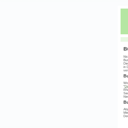
B
Nic
Bus
Die
in 
ver
Bu
Wo 
"
De
Rhe
Sac
Ni
Bu
Abg
Mie
Deu