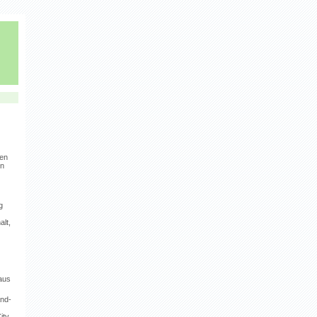
men
en
g
lt,
aus
and-
ity